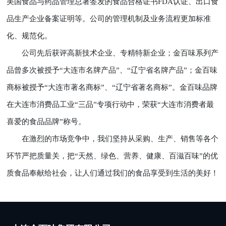
美国食品与药品管理总署签发的食品合格证书FDA认证、出口食
品生产企业备案证明等。公司的管理机制及业务流程更加标准
化、规范化。
公司先后获评高新技术企业、专精特新企业；金百味系列产
品曾多次被授予“大连市名牌产品”、“辽宁省名牌产品”；金百味
商标
被授予“大连市著名商标”、“辽宁省著名商标”。金百味品牌
在大连市消费品工业“三品”专项行动中，荣获“大连市消费者最
喜爱的食品品牌”称号。
在激烈的市场竞争中，我们坚持从采购、生产、销售等各个
环节严把质量关，把“天然、绿色、营养、健康、百滋百味”的优
质食品奉献给社会，让人们通过我们的食品享受到生活的美好！