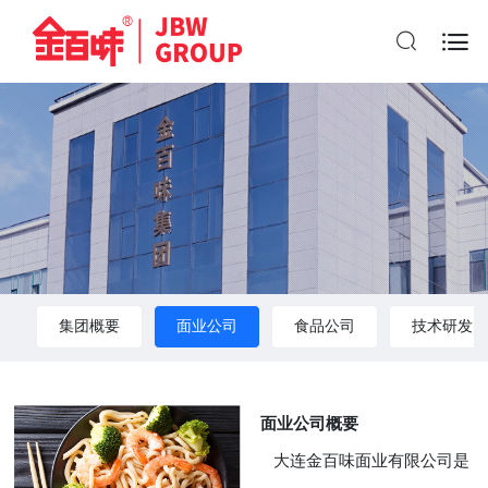

集团概要
面业公司
食品公司
技术研发
面业公司概要
大连金百味面业有限公司是