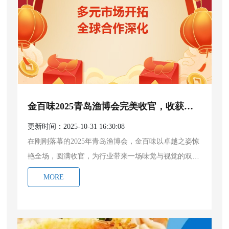
金百味2025青岛渔博会完美收官，收获满
满！
更新时间：2025-10-31 16:30:08
在刚刚落幕的2025年青岛渔博会，金百味以卓越之姿惊
艳全场，圆满收官，为行业带来一场味觉与视觉的双重
盛宴！此次展会，金百味凭借独特的产品魅力，吸引了
MORE
来自全球各地的目光。多元市场开拓 全球合作深化展会
期间，金百味展位总接待超200人次，人气爆棚！收获
了百余名意向客户，这些客户来自世界各地，涵盖了东