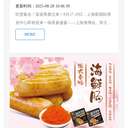
博会，和金百味一起“鲜”动味蕾，共话渔业新篇！
等您来“撩”~
更新时间：2025-08-28 10:06:39
吃货集合！渠道商看过来！8月27-29日，上海新国际博
览中心即将迎来一场美食盛宴——上海渔博会。而大连
金百味集团早已备好“硬核”阵容，就等您赴约啦！先划
MORE
重点：我们在这儿！📍 展位号：W5A3-2 记住这个坐
标，找到我们不迷路！无论您是日料店老板想寻一款撑
起菜单的招牌乌冬，西餐厅采购在找适配多元料理的劲
道拉面，中式餐饮渠道想为菜品添点海鲜鲜香的巧思，
还是零售渠道新增一款方便快捷、营养美味、适合各类
人群的方便食品——在这儿，从食材到灵感，都能让您
满载而归，不虚此行！来这儿看啥？好吃的都在这！本
次展会，金百味集团带来了多款王牌产品：• Q弹乌冬
面：筋道爽滑，吸饱汤汁后一口入魂，是日料店的不二
之选；• 劲道拉面：汤底百搭，无论是豚骨、酱油还是
味噌风味，都能完美适配；• 鲜香海鲜肠：满满海鲜精