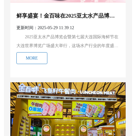
华，煎烤烹炸皆可，为中西餐增添独特风味。更让人期
待的是——现场试吃区持续火热开放！刚出锅的热乎美
鲜享盛宴！金百味在2025亚太水产品博览
味，让你先尝后买，用舌尖感受金百味的品质实力。我
会等你~
更新时间：2025-05-29 11:39:12
们的团队不仅有琳琅满目的美味，还有专业贴心的团队
2025亚太水产品博览会暨第七届大连国际海鲜节在
在等您！大连金百味的销售天团与研发智囊团于W5A3-
大连世界博览广场盛大举行，这场水产行业的年度盛会
2展位静候光临。无论您想了解产品细节、洽谈合作方
吸引了全球目光。大连金百味集团携旗下明星产品乌冬
案，还是
MORE
面和海鲜肠闪耀登场，为展会增添了一抹独特的亮色。
舌尖