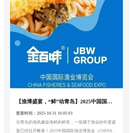
南亚的柬埔寨、越南、印尼、泰国，他们对金百味产品
的口味和品质赞不绝口，认为非常符合当地市场对美食
多元化的追求；北美地区的美国、加拿大客户，对金百
味的创新理念和严格品控高度认可；欧洲的法国、意大
利、德国、西班牙、捷克以及俄罗斯的客户，也纷纷表
达合作意向，觉得金百味产品在包装和口味上都能很好
地融入欧洲市场；就连远在南半球的澳大利亚客户，也
被金百味的独特风味吸引，期待携手打开澳大利亚市场
大门。明星产品闪耀 味蕾征服世界 金百味此次重点展
示的午餐肉和乌冬面，成为全场焦点。其中飞鱼籽和三
文鱼午餐肉采用创新配方，三文鱼肉质鲜嫩可见，颗颗
飞鱼籽饱满Q弹，入口能感受到籽的爆汁感与鱼肉的细
【渔博盛宴，“鲜”动青岛】2025中国国际
腻感交织，整体呈现出清新的浅橙色泽，鲜味浓郁却不
渔业博览会，金百味邀您共赴海鲜美食之
腥腻，无论是直接食用还是搭配意面和面包亦或者是煎
更新时间：2025-10-31 16:05:03
制食用，都能解锁丰富美味
当青岛的海风邂逅海鲜的鲜美，一场属于渔业的年度盛
约！
宴已经拉开帷幕！2025中国国际渔业博览会（CHINA F