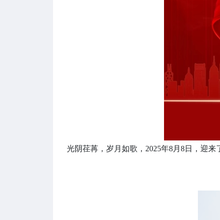
光阴荏苒，岁月如歌，2025年8月8日，迎