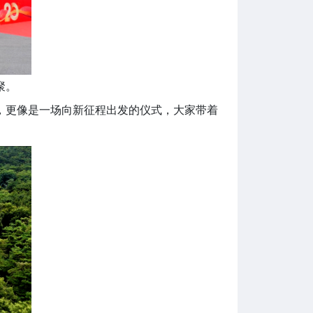
聚。
地，更像是一场向新征程出发的仪式，大家带着