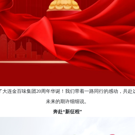
来了大连金百味集团
20周年华诞！
我们带着一路同行的感动，共赴
未来
的期许细细说。
奔赴“新征程”