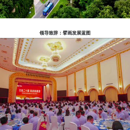
领导致辞：
擘画发展蓝图